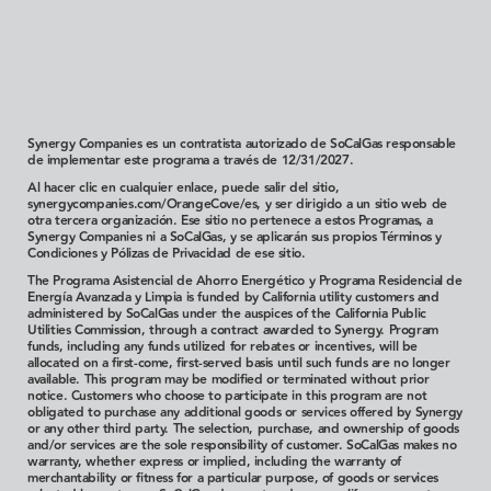
Synergy Companies es un contratista autorizado de SoCalGas responsable
de implementar este programa a través de 12/31/2027.
Al hacer clic en cualquier enlace, puede salir del sitio,
synergycompanies.com/OrangeCove/es, y ser dirigido a un sitio web de
otra tercera organización. Ese sitio no pertenece a estos Programas, a
Synergy Companies ni a SoCalGas, y se aplicarán sus propios Términos y
Condiciones y Pólizas de Privacidad de ese sitio.
The Programa Asistencial de Ahorro Energético y Programa Residencial de
Energía Avanzada y Limpia is funded by California utility customers and
administered by SoCalGas under the auspices of the California Public
Utilities Commission, through a contract awarded to Synergy. Program
funds, including any funds utilized for rebates or incentives, will be
allocated on a first-come, first-served basis until such funds are no longer
available. This program may be modified or terminated without prior
notice. Customers who choose to participate in this program are not
obligated to purchase any additional goods or services offered by Synergy
or any other third party. The selection, purchase, and ownership of goods
and/or services are the sole responsibility of customer.
SoCalGas makes no
warranty, whether express or implied, including the warranty of
merchantability or fitness for a particular purpose, of goods or services