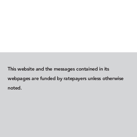
mantenimiento de dicho equipo a los que
se hace referencia en mi solicitud de
cualquier reembolso(s) o incentivo(s)
conforme a este Programa.
This website and the messages contained in its
webpages are funded by ratepayers unless otherwise
noted.