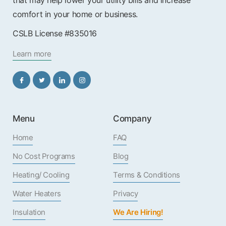
that may help lower your utility bills and increase
comfort in your home or business.
CSLB License #835016
Learn more
Menu
Company
Home
FAQ
No Cost Programs
Blog
Heating/ Cooling
Terms & Conditions
Water Heaters
Privacy
Insulation
We Are Hiring!