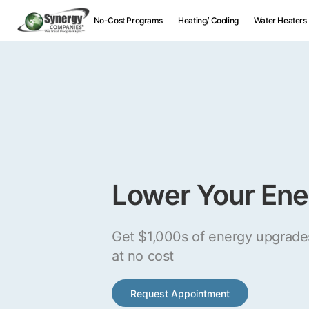
No-Cost Programs
Heating/ Cooling
Water Heaters
Lower Your Ener
Get $1,000s of energy upgrade
at no cost
Request Appointment