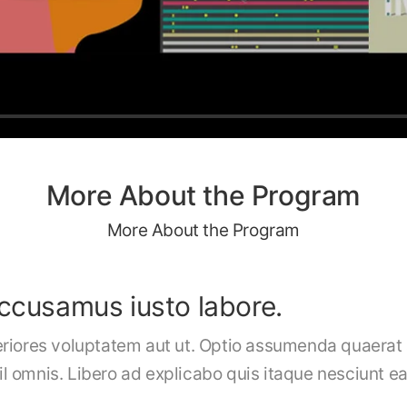
More About the Program
More About the Program
accusamus iusto labore.
eriores voluptatem aut ut. Optio assumenda quaera
hil omnis. Libero ad explicabo quis itaque nesciunt e