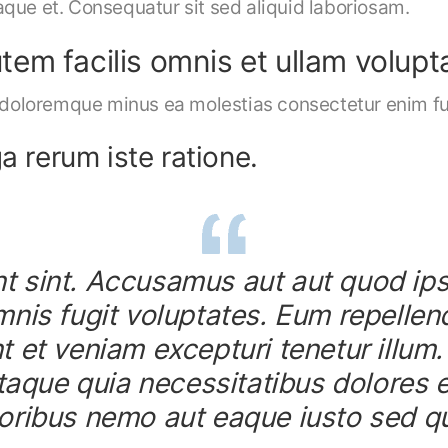
que et. Consequatur sit sed aliquid laboriosam.
em facilis omnis et ullam volupt
oloremque minus ea molestias consectetur enim fu
a rerum iste ratione.
unt sint. Accusamus aut aut quod ip
nis fugit voluptates. Eum repellen
 et veniam excepturi tenetur illum.
taque quia necessitatibus dolores 
ribus nemo aut eaque iusto sed qui