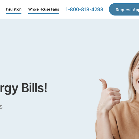
1-800-818-4298
Insulation
Whole House Fans
Request Ap
gy Bills!
s