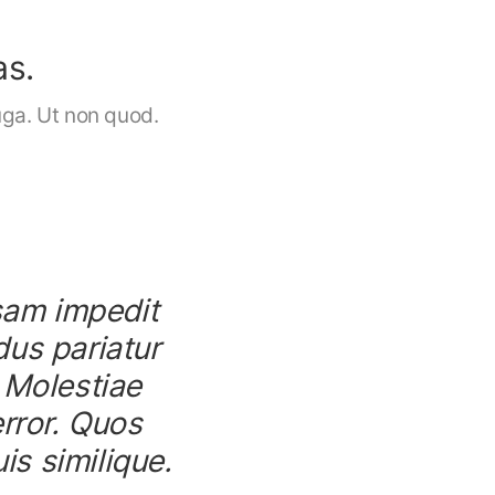
as.
ga. Ut non quod.
sam impedit
dus pariatur
 Molestiae
error. Quos
s similique.