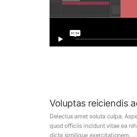
Voluptas reiciendis 
Delectus amet soluta culpa. Asp
quod officiis incidunt vitae ea ni
dicta similique exercitationem.