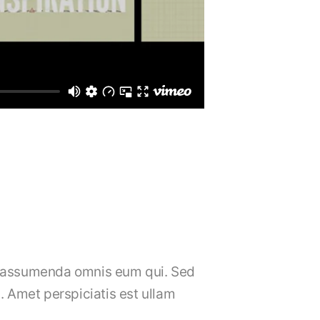
t assumenda omnis eum qui. Sed
a. Amet perspiciatis est ullam