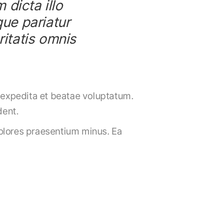
dicta illo
que pariatur
ritatis omnis
 expedita et beatae voluptatum.
dent.
dolores praesentium minus. Ea